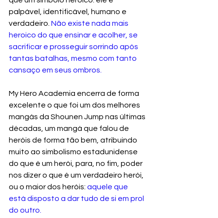
que um símbolo heroico: ele é 
palpável, identificável, humano e 
verdadeiro.
 Não existe nada mais 
heroico do que ensinar e acolher, se 
sacrificar e prosseguir sorrindo após 
tantas batalhas, mesmo com tanto 
cansaço em seus ombros.
My Hero Academia encerra de forma 
excelente o que foi um dos melhores 
mangás da Shounen Jump nas últimas 
décadas, um mangá que falou de 
heróis de forma tão bem, atribuindo 
muito ao simbolismo estadunidense 
do que é um herói, para, no fim, poder 
nos dizer o que é um verdadeiro herói, 
ou o maior dos heróis: 
aquele que 
está disposto a dar tudo de si em prol 
do outro.