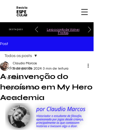
Revista
ESPE
CULAR
Leia o conto de Volnei
DESTAQUES
Freitas
Post
Todos os posts
Claudio Marcos
Todos os posts
5 de nov. de 2024
3 min de leitura
A reinvenção do
Fantasia
heroísmo em My Hero
Ficção Científica
Academia
Terror