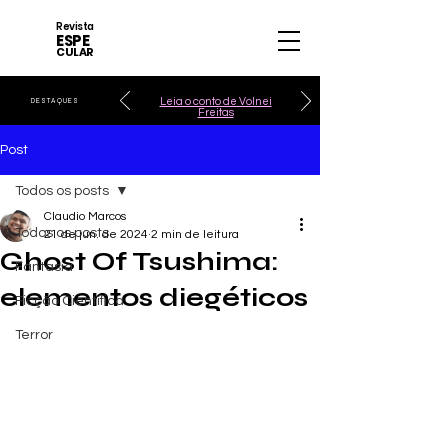
Revista
ESPE
CULAR
Leia o conto de Volnei
DESTAQUES
Freitas
Post
Todos os posts
Claudio Marcos
Todos os posts
21 de jun. de 2024
2 min de leitura
Ghost Of Tsushima:
Fantasia
elementos diegéticos
Ficção Científica
Terror