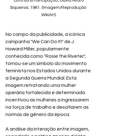
"Luta da Emancipação", David Alfaro 
Siqueiros. 1961. (Imagem/Reprodução 
WikiArt)
No campo da publicidade, a icônica 
campanha "We Can Do It!" de J. 
Howard Miller, popularmente 
conhecida como "Rosie the Riveter", 
tornou-se um símbolo do movimento 
feminista nos Estados Unidos durante 
a Segunda Guerra Mundial. Esta 
imagem retratando uma mulher 
operária fortalecida e determinada 
incentivou as mulheres a ingressarem 
na força de trabalho e desafiarem as 
normas de gênero da época.
A análise da interação entre imagem, 