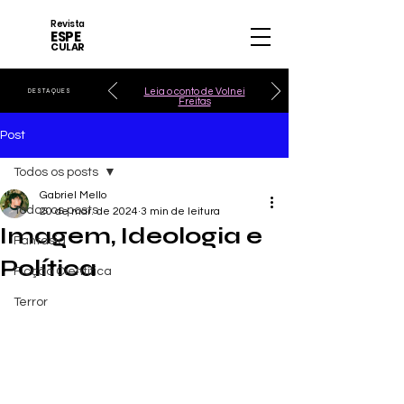
Revista
ESPE
CULAR
Leia o conto de Volnei
DESTAQUES
Freitas
Post
Todos os posts
Gabriel Mello
Todos os posts
20 de mar. de 2024
3 min de leitura
Imagem, Ideologia e
Fantasia
Política
Ficção Científica
Terror