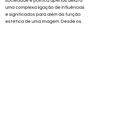
sociedade e política apenas delata 
uma complexa ligação de influências 
e significados para além da função 
estética de uma imagem. Desde os 
tempos renascentistas até as 
campanhas publicitárias 
contemporâneas, a imagem tem sido 
uma ferramenta poderosa na 
expressão de ideias, na construção 
de identidades e na contestação de 
normas estabelecidas. Reconhecer o 
papel da imagem como agente ativo 
na esfera social é fundamental para 
compreendermos não apenas as 
dinâmicas culturais, mas também os 
mecanismos de poder e resistência 
que moldam nossa sociedade. Assim, 
a análise crítica da imagem não 
apenas nos permite compreender o 