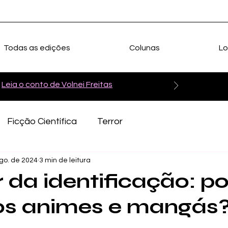
Todas as edições
Colunas
Lo
Leia o conto de Volnei Freitas
Ficção Científica
Terror
go. de 2024
3 min de leitura
 da identificação: p
 animes e mangás