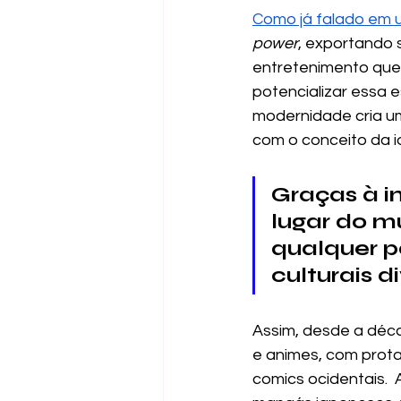
Como já falado em u
power
, exportando 
entretenimento que 
potencializar essa 
modernidade cria u
com o conceito da i
Graças à i
lugar do m
qualquer p
culturais di
Assim, desde a déca
e animes, com prota
comics ocidentais.  