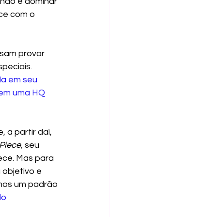
não é dominar 
ce com o 
isam provar 
eciais. 
da em seu 
a em uma HQ 
 a partir daí, 
Piece,
 seu 
ece. Mas para 
 objetivo e 
emos um padrão 
do 