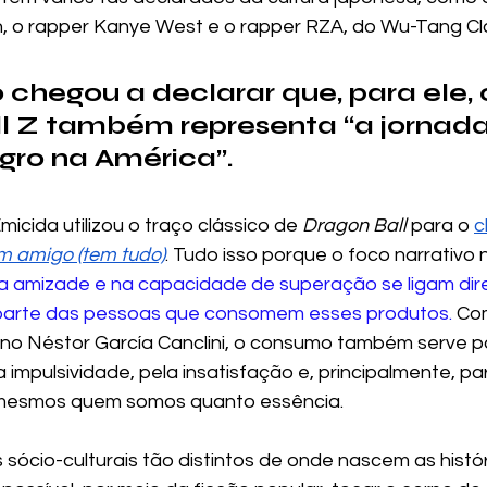
, o rapper Kanye West e o rapper RZA, do Wu-Tang Cla
o chegou a declarar que, para ele,
l Z também representa “a jornada
ro na América”. 
micida utilizou o traço clássico de 
Dragon Ball 
para o 
c
 amigo (tem tudo)
. Tudo isso porque o foco narrativo 
r da amizade e na capacidade de superação se ligam di
 parte das pessoas que consomem esses produtos. 
Com
no Néstor García Canclini, o consumo também serve par
 impulsividade, pela insatisfação e, principalmente, p
 mesmos quem somos quanto essência.
sócio-culturais tão distintos de onde nascem as histór