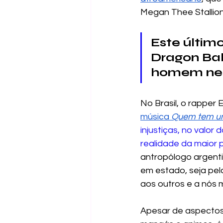
Megan Thee Stallion
Este últim
Dragon Bal
homem neg
No Brasil, o rapper E
música 
Quem tem um
injustiças, no valo
realidade da maior
antropólogo argenti
em estado, seja pela
aos outros e a nós
Apesar de aspectos 