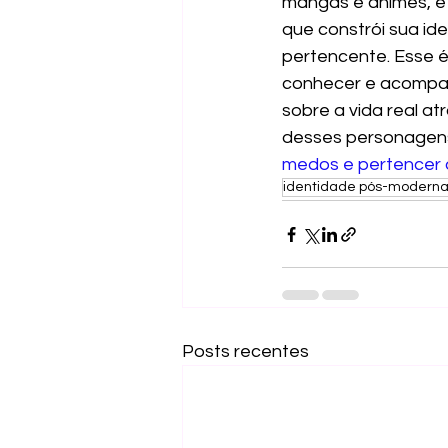
mangás e animes, é p
que constrói sua id
pertencente. Esse é
conhecer e acompan
sobre a vida real at
desses personagens é
medos e pertencer à
identidade pós-modern
Posts recentes