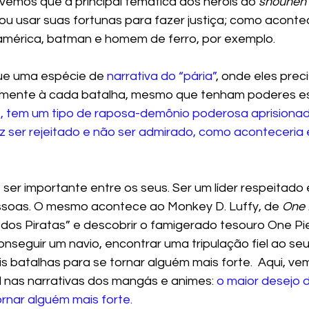
emos que a principal temática dos heróis do 
shounen 
u usar suas fortunas para fazer justiça; como aconte
américa, batman e homem de ferro, por exemplo. 
ue uma espécie de 
narrativa do “pária”
, onde eles prec
emente à cada batalha, mesmo que tenham poderes esp
o, tem um tipo de raposa-demônio poderosa aprisiona
az ser rejeitado e não ser admirado, como aconteceri
ser importante entre os seus. Ser um líder respeitado e,
ssoas. O mesmo acontece ao Monkey D. Luffy, de 
One 
i dos Piratas” e descobrir o famigerado tesouro One Pi
conseguir um navio, encontrar uma tripulação fiel ao seu
is batalhas para se tornar alguém mais forte.  Aqui, v
 nas narrativas dos mangás e animes: 
o maior desejo 
ornar alguém mais forte.