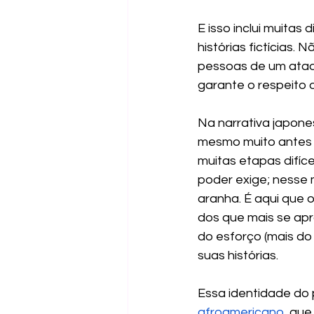
E isso inclui muitas 
histórias fictícias.
pessoas de um ataqu
garante o respeito 
Na narrativa japones
mesmo muito antes d
muitas etapas difíce
poder exige; nesse
aranha. É aqui que 
dos que mais se ap
do esforço (mais do 
suas histórias.
Essa identidade do 
afroamericano
, que