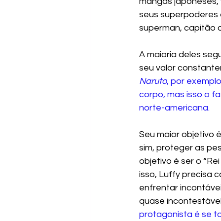
mangás japoneses, v
seus superpoderes o
superman, capitão 
A maioria deles seg
seu valor constant
Naruto
, por exempl
corpo, mas isso o f
norte-americana.
Seu maior objetivo é 
sim, proteger as pe
objetivo é ser o “Re
isso, Luffy precisa 
enfrentar incontáve
quase incontestável
protagonista é se t