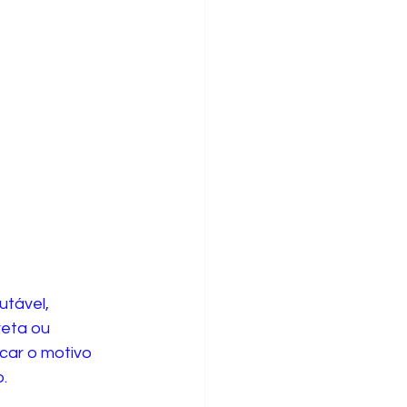
utável, 
eta ou 
car o motivo 
. 