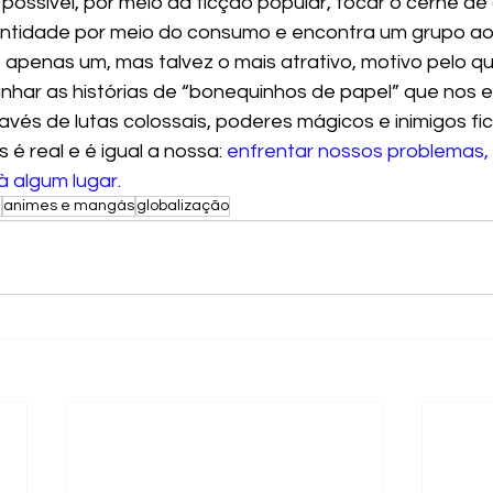
ossível, por meio da ficção popular, tocar o cerne de 
entidade por meio do consumo e encontra um grupo ao 
 apenas um, mas talvez o mais atrativo, motivo pelo 
har as histórias de “bonequinhos de papel” que nos e
ravés de lutas colossais, poderes mágicos e inimigos fic
 real e é igual a nossa: 
enfrentar nossos problemas,
 algum lugar.
a
animes e mangás
globalização