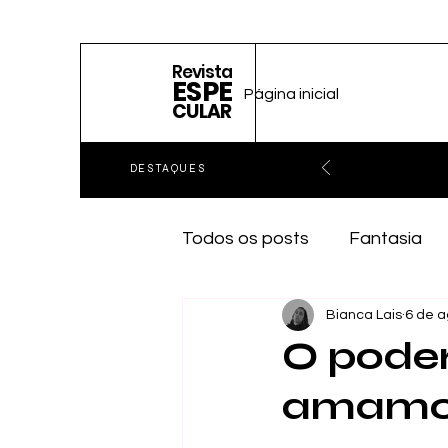
Revista
ESPE
Página inicial
CULAR
DESTAQUES
Todos os posts
Fantasia
Bianca Lais
6 de a
O poder
amamos