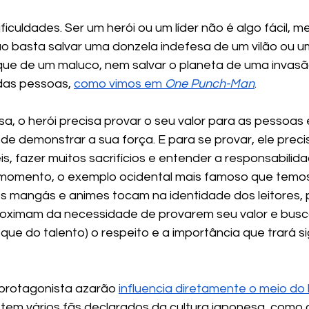
dificuldades. Ser um herói ou um líder não é algo fácil,
 Não basta salvar uma donzela indefesa de um vilão ou 
e de um maluco, nem salvar o planeta de uma invasão
das pessoas, 
como vimos em 
One Punch-Man
.
a, o herói precisa provar o seu valor para as pessoas e
e demonstrar a sua força. E para se provar, ele preci
is, fazer muitos sacrifícios e entender a responsabilid
 momento, o exemplo ocidental mais famoso que temo
os mangás e animes tocam na identidade dos leitores, 
roximam da necessidade de provarem seu valor e busc
que do talento) o respeito e a importância que trará si
protagonista azarão 
influencia diretamente o meio do 
 tem vários fãs declarados da cultura japonesa, como 