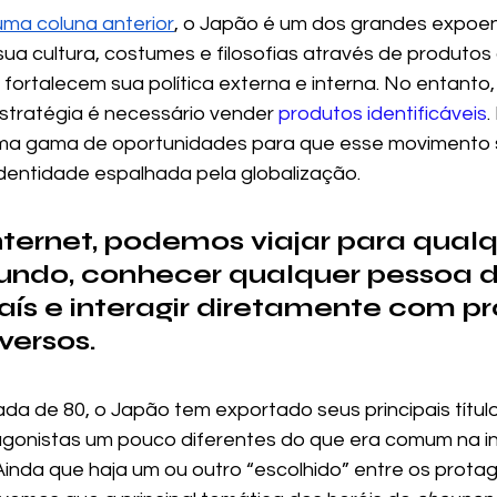
ma coluna anterior
, o Japão é um dos grandes expoen
sua cultura, costumes e filosofias através de produtos
fortalecem sua política externa e interna. No entanto,
estratégia é necessário vender 
produtos identificáveis
.
ma gama de oportunidades para que esse movimento se
dentidade espalhada pela globalização.
nternet, podemos viajar para qualq
undo, conhecer qualquer pessoa d
aís e interagir diretamente com pr
versos. 
da de 80, o Japão tem exportado seus principais títu
gonistas um pouco diferentes do que era comum na in
Ainda que haja um ou outro “escolhido” entre os protag