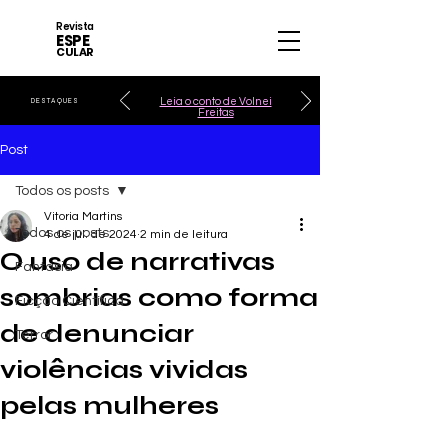
Revista
ESPE
CULAR
Leia o conto de Volnei
DESTAQUES
Freitas
Post
Todos os posts
Vitoria Martins
Todos os posts
4 de jul. de 2024
2 min de leitura
O uso de narrativas
Fantasia
sombrias como forma
Ficção Científica
de denunciar
Terror
violências vividas
pelas mulheres