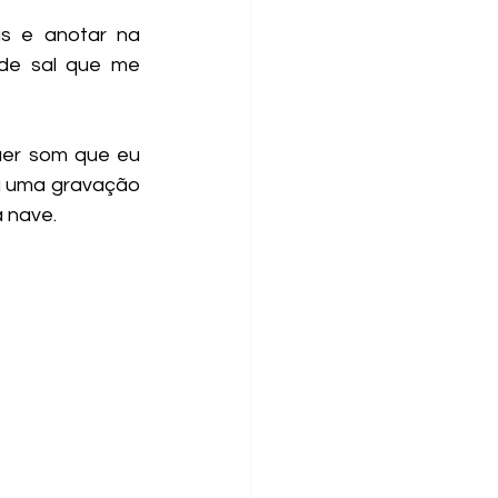
de sal que me 
a uma gravação 
 nave.