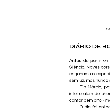
Ce
DIÁRIO DE B
Antes de partir em
Silêncio. Naves corsá
enganam as especif
sem luz, mas nunca
	Tio Márcio, porém, não avisou do tremendo tédio que era. Nada para fazer o dia 
inteiro além de che
cantar bem alto - m
	O dia foi entediante, catando pasta de dente extra-flutuante que acidentalmente 