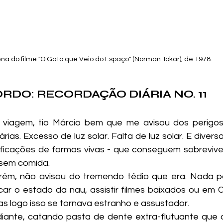
na do filme "O Gato que Veio do Espaço" (Norman Tokar), de 1978.
ORDO: RECORDAÇÃO DIÁRIA NO. 11
 viagem, tio Márcio bem que me avisou dos perigos
rias. Excesso de luz solar. Falta de luz solar. E divers
icações de formas vivas - que conseguem sobreviver
 sem comida.
car o estado da nau, assistir filmes baixados ou em C
as logo isso se tornava estranho e assustador.