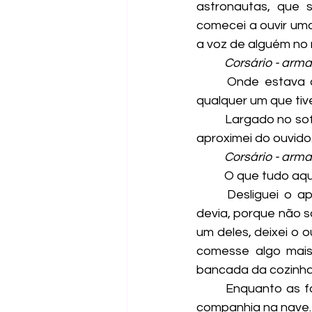
astronautas, que s
comecei a ouvir uma
a voz de alguém no 
Corsário - arm
	Onde estava aquela maldita voz? Comecei a procurar entre os objetos da sala, 
qualquer um que tiv
	Largado no sofá estava um aparelho de som pequeno e redondo, então peguei e o 
aproximei do ouvido
Corsário - arm
	O que tudo aqu
	Desliguei o aparelho e voltei a cozinhar. Tinha feito hambúrgueres, mais do que 
devia, porque não s
um deles, deixei o 
comesse algo mais
bancada da cozinha, 
	Enquanto as fazia, tinha o costume de conversar com o Computador, minha única 
companhia na nave. 