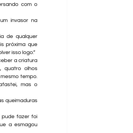
ersando com o 
is próxima que 
ver isso logo.”
quatro olhos 
 mesmo tempo. 
fastei, mas o 
pude fazer foi 
que a esmagou 