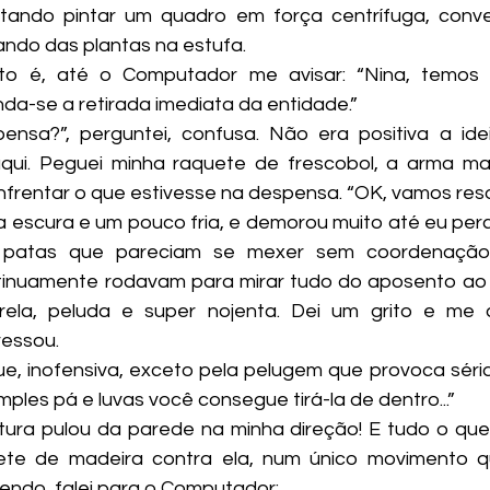
ntando pintar um quadro em força centrífuga, conv
ndo das plantas na estufa.
a-se a retirada imediata da entidade.”
aqui. Peguei minha raquete de frescobol, a arma ma
enfrentar o que estivesse na despensa. “OK, vamos resol
 patas que pareciam se mexer sem coordenação, 
tinuamente rodavam para mirar tudo do aposento ao
ela, peluda e super nojenta. Dei um grito e me a
essou.
ples pá e luvas você consegue tirá-la de dentro...”
tura pulou da parede na minha direção! E tudo o que 
ete de madeira contra ela, num único movimento 
endo, falei para o Computador: 