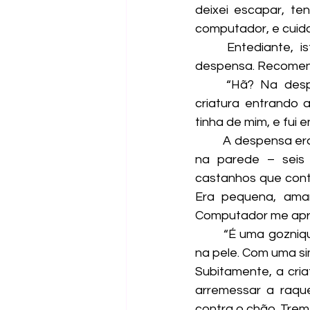
deixei escapar, te
computador, e cuida
	Entediante, isto é, até o Computador me avisar: “Nina, temos um invasor na 
despensa. Recomend
	“Hã? Na despensa?”, perguntei, confusa. Não era positiva a ideia de qualquer 
criatura entrando 
tinha de mim, e fui 
	A despensa era escura e um pouco fria, e demorou muito até eu perceber a criatura 
na parede – seis
castanhos que con
Era pequena, amar
Computador me apr
	“É uma goznique, inofensiva, exceto pela pelugem que provoca sérias queimaduras 
na pele. Com uma sim
Subitamente, a cria
arremessar a raqu
contra o chão. Trem