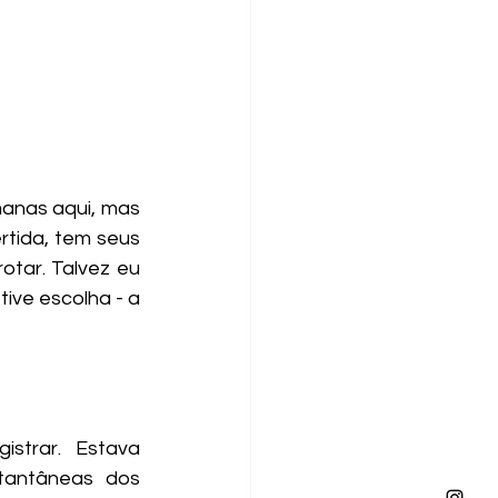
rtida, tem seus 
tar. Talvez eu 
ve escolha - a 
strar. Estava 
tantâneas dos 