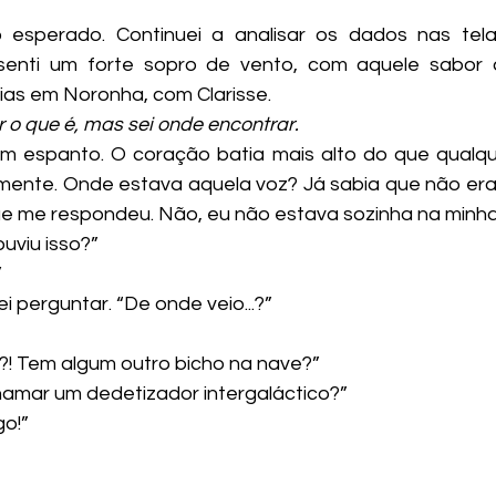
 senti um forte sopro de vento, com aquele sabor 
ias em Noronha, com Clarisse.
 o que é, mas sei onde encontrar.
mente. Onde estava aquela voz? Já sabia que não er
ue me respondeu. Não, eu não estava sozinha na minha
uviu isso?”
”
i perguntar. “De onde veio...?”
o?! Tem algum outro bicho na nave?”
chamar um dedetizador intergaláctico?”
go!”