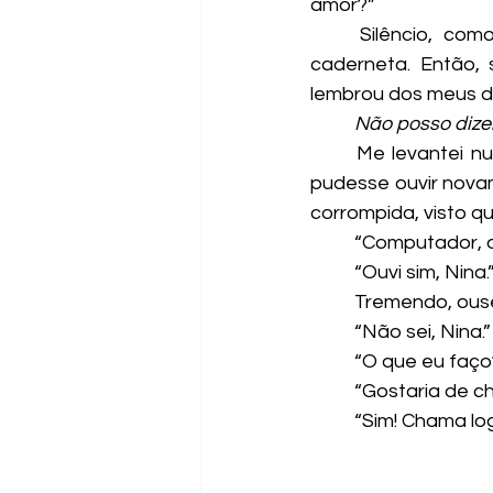
amor?”
	Silêncio, como esperado. Continuei a analisar os dados nas telas e anotar na 
caderneta. Então,
lembrou dos meus d
Não posso dizer
	Me levantei num espanto. O coração batia mais alto do que qualquer som que eu 
pudesse ouvir nova
corrompida, visto q
	“Computador, o
	“Ouvi sim, Nina.
	Tremendo, ouse
	“Não sei, Nina.”
	“O que eu faç
	“Gostaria de 
	“Sim! Chama lo