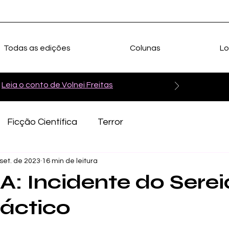
Todas as edições
Colunas
Lo
Leia o conto de Volnei Freitas
Ficção Científica
Terror
set. de 2023
16 min de leitura
A: Incidente do Sere
láctico