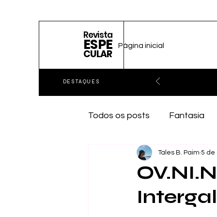
Revista
ESPE
Página inicial
CULAR
DESTAQUES
Todos os posts
Fantasia
Tales B. Paim
5 de 
OV.NI.N
Interga