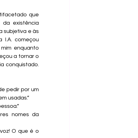
da existência 
 subjetiva e às 
 I.A. começou 
 mim enquanto 
çou a tornar o 
 conquistado. 
rem usadas.”
pessoa.”