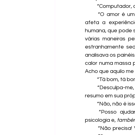
	“Computador, 
	“O amor é um fenômeno emocional e psicológico complexo e multifacetado que 
afeta a experiênc
humana, que pode ser
várias maneiras pe
estranhamente seda
analisava os painéi
calor numa massa p
Acho que aquilo me 
	“Tá bom, tá bom
	“Desculpa-me, não sabia que buscava uma resposta mais curta. Pode pedir por um 
resumo em sua própr
	“Não, não é is
	“Posso ajudar com isso. Aqui estão os contatos dos dez maiores nomes da 
psicologia e, 
também
	“Não precisa! Valeu!” Parei e pensei em fazer uma brincadeira. “Ei, voz! O que é o 