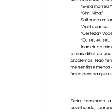
	“E-ela morreu?
	“Sim, Nina.”
	Soltando um lo
“Aahh, cansei..
“Certeza? Você
“Eu sei, eu sei..
	Iriam rir de mim se soubessem que não aguentei menos de duas semanas aqui, mas 
é mais difícil do q
problemas. Não tem 
me sentisse menos e
única pessoa que eu
Teria terminado a
cozinhando, porqu