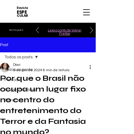
Revista
ESPE
CULAR
Leia o conto de Volnei
DESTAQUES
Freitas
Post
Todos os posts
Davi
Todos os posts
5 de jan. de 2024
6 min de leitura
Por que o Brasil não
Fantasia
ocupa um lugar fixo
Ficção Científica
no centro do
Terror
entretenimento do
Terror e da Fantasia
no mundo?