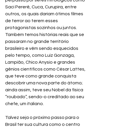
perpassa por seres mitológicos como 
Saci Pererê, Cuca, Curupira, entre 
outros, os quais dariam ótimos filmes 
de terror ao terem esses 
protagonistas sozinhos ou juntos. 
Também temos histórias reais que se 
passaram no grande território 
brasileiro e vêm sendo esquecidos 
pelo tempo, como Luiz Gonzaga, 
Lampião, Chico Anysio e grandes 
gênios científicos como César Lattes, 
que teve como grande conquista 
descobrir uma nova parte do átomo; 
ainda assim, teve seu Nobel da física 
“roubado”, sendo-o creditado ao seu 
chefe, um italiano.
Talvez seja o próximo passo para o 
Brasil ter sua cultura como o centro 