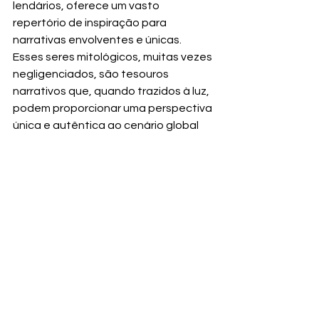
lendários, oferece um vasto 
repertório de inspiração para 
narrativas envolventes e únicas. 
Esses seres mitológicos, muitas vezes 
negligenciados, são tesouros 
narrativos que, quando trazidos à luz, 
podem proporcionar uma perspectiva 
única e autêntica ao cenário global 
de terror. Além disso, temos uma rica 
tradição de histórias reais que 
poderiam ser transformadas em 
narrativas de fantasia cativantes, 
oferecendo um terreno fértil para a 
criação de enredos que mesclam o 
real e o imaginário. Essas narrativas 
podem ir além de fronteiras, 
apresentando ao mundo um Brasil 
multifacetado, repleto de nuances 
que vão além dos estereótipos 