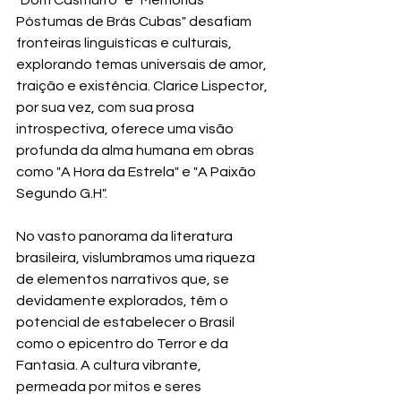
"Dom Casmurro" e "Memórias 
Póstumas de Brás Cubas" desafiam 
fronteiras linguísticas e culturais, 
explorando temas universais de amor, 
traição e existência. Clarice Lispector, 
por sua vez, com sua prosa 
introspectiva, oferece uma visão 
profunda da alma humana em obras 
como "A Hora da Estrela" e "A Paixão 
Segundo G.H".
No vasto panorama da literatura 
brasileira, vislumbramos uma riqueza 
de elementos narrativos que, se 
devidamente explorados, têm o 
potencial de estabelecer o Brasil 
como o epicentro do Terror e da 
Fantasia. A cultura vibrante, 
permeada por mitos e seres 