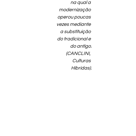
na qual a 
modernização 
operou poucas 
vezes mediante 
a substituição 
do tradicional e 
do antigo.
(CANCLINI, 
Culturas 
Hibridas).