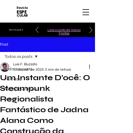
Revista
ESPE
CULAR
Leia o conto de Volnei
DESTAQUES
Freitas
Post
Todos os posts
Luis F. Buzzato
Todos os posts
13 de out. de 2025
3 min de leitura
Um Instante D’ocê: O
Fantasia
Steampunk
Ficção Científica
Regionalista
Terror
Fantástico de Jadna
Alana Como
Construção da