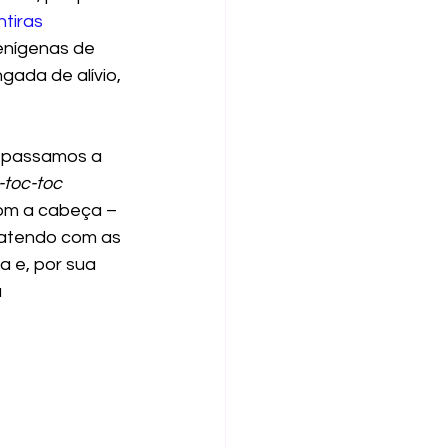
tiras 
ienígenas de 
gada de alívio, 
 passamos a 
-toc-toc
om a cabeça – 
batendo com as 
 e, por sua 
 