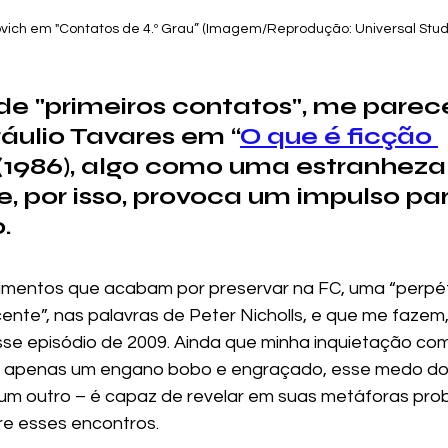
ovich em "Contatos de 4.º Grau” (Imagem/Reprodução: Universal Stud
 de "primeiros contatos", me parec
áulio Tavares em “
O que é ficção 
 (1986), algo como uma estranheza
, por isso, provoca um impulso par
. 
timentos que acabam por preservar na FC, uma “perpé
ente”, nas palavras de Peter Nicholls, e que me fazem
se episódio de 2009. Ainda que minha inquietação com
o apenas um engano bobo e engraçado, esse medo do
um outro – é capaz de revelar em suas metáforas pro
re esses encontros.