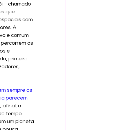
ôi – chamado 
es que 
spaciais com 
res. A 
iva e comum 
 percorrem as 
os e 
o, primeiro 
zadores, 
em sempre os 
gia parecem 
s
, afinal, o 
do tempo 
em um planeta 
e pouca 