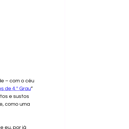
de – com o céu 
s de 4.º Grau
” 
itos e sustos 
ue, como uma 
e eu, por já 