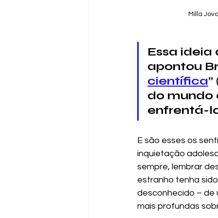
Milla Jov
Essa ideia
apontou Br
científica
”
do mundo e
enfrentá-lo
E são esses os sen
inquietação adolesc
sempre, lembrar des
estranho tenha sid
desconhecido – de 
mais profundas sob