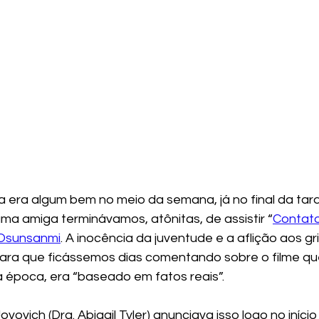
ia era algum bem no meio da semana, já no final da tar
ma amiga terminávamos, atônitas, de assistir “
Contato
Osunsanmi
. A inocência da juventude e a aflição aos gr
para que ficássemos dias comentando sobre o filme q
época, era “baseado em fatos reais”. 
ovovich (Dra. Abigail Tyler) anunciava isso logo no início 