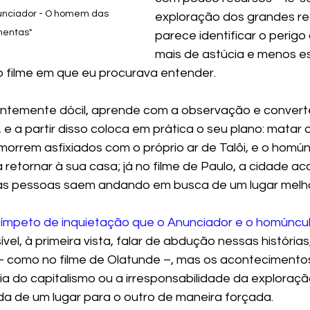
nunciador - O homem das 
exploração dos grandes re
mentas"
parece identificar o perig
mais de astúcia e menos e
 filme em que eu procurava entender. 
ntemente dócil, aprende com a observação e converte
, e a partir disso coloca em prática o seu plano: matar
orrem asfixiados com o próprio ar de Talôi, e o homúnc
 retornar à sua casa; já no filme de Paulo, a cidade ac
 as pessoas saem andando em busca de um lugar melho
 ímpeto de inquietação que o Anunciador e o homúnc
vel, à primeira vista, falar de abdução nessas histórias,
 como no filme de Olatunde –, mas os acontecimentos
ia do capitalismo ou a irresponsabilidade da exploraçã
da de um lugar para o outro de maneira forçada. 