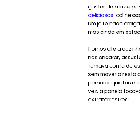
gostar da atriz e p
deliciosas
, caí ness
um jeito nada amigáv
mas ainda em estado
Fomos até a cozinh
nos encarar, assus
tomava conta do es
sem mover o resto d
pernas inquietas na
vez, a panela tocav
extraterrestres!