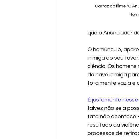
Cartaz do filme "O A
tor
que o Anunciador do
O homúnculo, apare
inimiga ao seu favor
ciência. Os homens m
da nave inimiga para
totalmente vazia e
É justamente nesse
talvez não seja possí
fato não acontece –
resultado da violênc
processos de retira