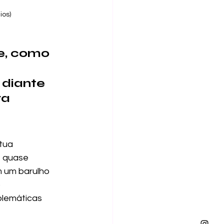
ios)
e, como 
 diante 
a 
tua 
, quase 
 um barulho 
 
blemáticas 