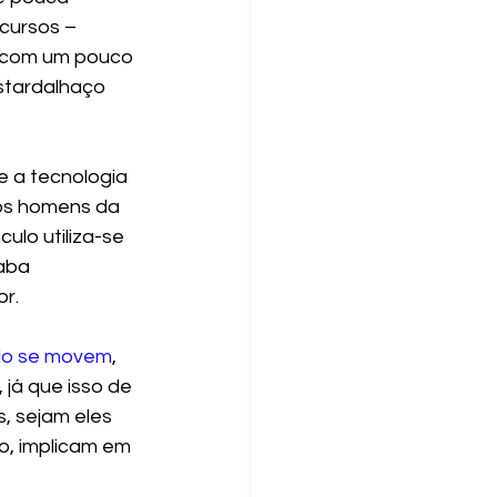
cursos – 
o com um pouco 
stardalhaço 
 a tecnologia 
 os homens da 
ulo utiliza-se 
aba 
r.
ulo se movem
, 
 já que isso de 
, sejam eles 
o, implicam em 