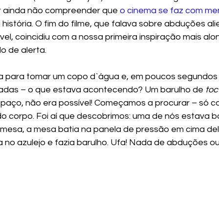
or ainda não compreender que 
o cinema se faz com men
a história. O fim do filme, que falava sobre abduções al
el, coincidiu com a nossa primeira inspiração mais alon
 de alerta. 
a para tomar um copo d`água e, em poucos segundos
tadas – o que estava acontecendo? Um barulho de 
toc
paço, não era possível! Começamos a procurar – só c
o corpo. Foi aí que descobrimos: uma de nós estava 
 mesa, a mesa batia na panela de pressão em cima dela
a no azulejo e fazia barulho. Ufa! Nada de abduções ou