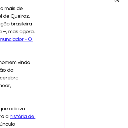
o mais de 
l de Queiroz, 
ão brasileira 
 –, mas agora, 
nunciador - O 
 homem vindo 
ão da 
cérebro 
near, 
que odiava 
a a 
história de 
únculo 