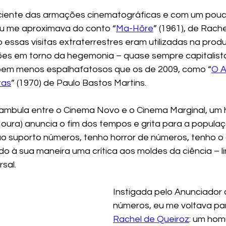
 ciente das armações cinematográficas e com um pouc
eu me aproximava do conto “
Ma-Hôre
” (1961), de Rache
ssas visitas extraterrestres eram utilizadas na produç
ões em torno da hegemonia – quase sempre capitalista
 bem menos espalhafatosos que os de 2009, como “
O A
tas
” (1970) de Paulo Bastos Martins. 
eambula entre o Cinema Novo e o Cinema Marginal, um
oura) anuncia o fim dos tempos e grita para a populaç
o suporto números, tenho horror de números, tenho o 
o à sua maneira uma crítica aos moldes da ciência – li
rsal.
Instigada pelo Anunciador 
números, eu me voltava par
Rachel de Queiroz
: um hom