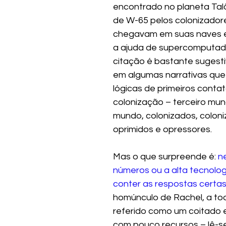
encontrado no planeta Tal
de W-65 pelos colonizador
chegavam em suas naves e
a ajuda de supercomputado
citação é bastante sugest
em algumas narrativas que
lógicas de primeiros contat
colonização – terceiro mund
mundo, colonizados, coloni
oprimidos e opressores.
Mas o que surpreende é:
 n
números ou a alta tecnolo
conter as respostas certa
homúnculo de Rachel, a to
referido como um coitado 
com pouco recursos – lê-s