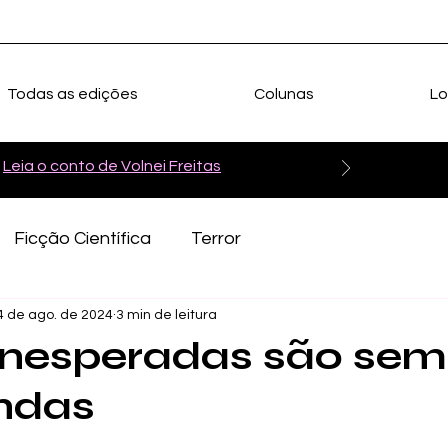
Todas as edições
Colunas
Lo
Leia o conto de Volnei Freitas
Ficção Científica
Terror
4 de ago. de 2024
3 min de leitura
 inesperadas são se
ndas