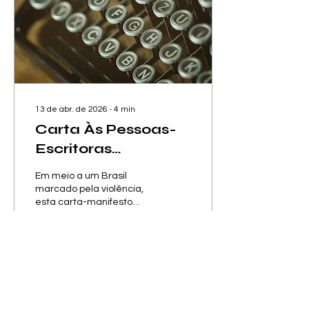
de fotografar o impossível,
de tangibilizá-lo.
13 de abr. de 2026
∙
4
min
Carta Às Pessoas-
Escritoras
Brasileiras Da
Em meio a um Brasil
Especulação:
marcado pela violência,
esta carta-manifesto
Escrever a
convoca a escrever como
Vulnerabilidade
ato de cuidado e
resistência. Inspirado por
Ocean Vuong, o colunista
propõe a vulnerabilidade
37
0
2
como força criadora:
escrever é abrir espaços,
romper normas e