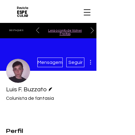
Revista
ESPE
CULAR
Leia o conto de Volnei
DESTAQUES
Freitas
Mais ações
Mensagem
Seguir
Escritor
Luis F. Buzzato
Colunista de fantasia
Perfil