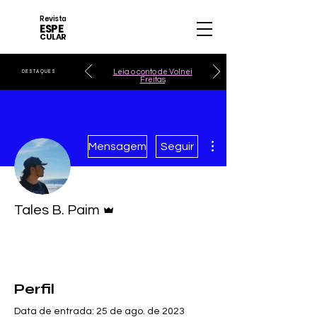
Revista
ESPE
CULAR
Leia o conto de Volnei
DESTAQUES
Freitas
Mais ações
Mensagem
Seguir
Administrador
Tales B. Paim
Perfil
Data de entrada: 25 de ago. de 2023