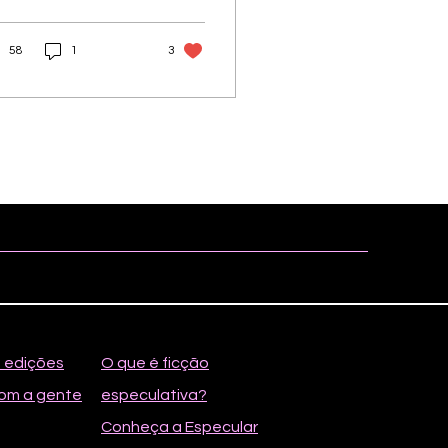
ndoná-los. Parn inicia
mo símbolo do bem
58
1
3
soluto, mas confronta
 mundo onde inimigos
m razões e escolhas
igem concessões.
tre honra e
agmatismo, a fantasia
ela que o verdadeiro
roísmo não está na
reza ingênua, mas na
ragem de manter
ncípios diante de
biguidades reais.
s edições
O que é ficção
om a gente
especulativa?
Conheça a Especular