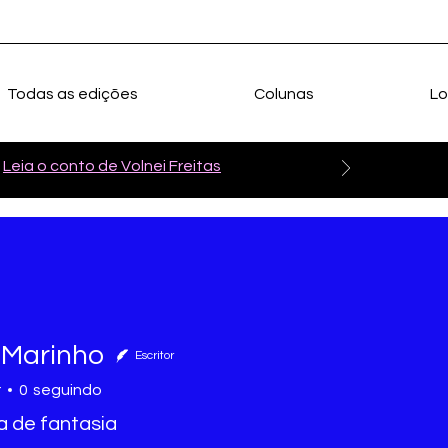
Todas as edições
Colunas
Lo
Leia o conto de Volnei Freitas
 Marinho
Escritor
r
0
seguindo
a de fantasia