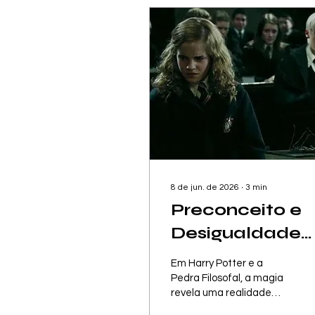
8 de jun. de 2026
∙
3
min
Preconceito e
Desigualdade
em Harry Potte
Em Harry Potter e a
e a Pedra
Pedra Filosofal, a magia
revela uma realidade
Filosofal: Com
familiar: sociedades que