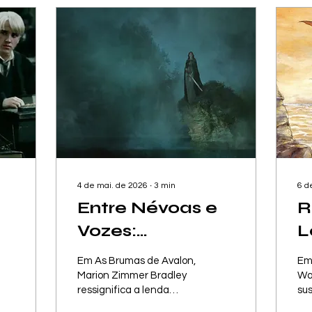
4 de mai. de 2026
∙
3
min
6 d
Entre Névoas e
R
Vozes:
L
r
Feminismo e
c
Em As Brumas de Avalon,
Em
Resistência
I
Marion Zimmer Bradley
War
ressignifica a lenda
sus
o
Feminina em As
R
arturiana ao dar voz às
cao