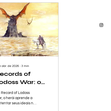
e abr. de 2026
∙
3
min
ecords of
odoss War: o
hoque entre o
 Record of Lodoss
dealismo e a
, o herói aprende a
tentar seus ideais no
ealidade
s ao invés de