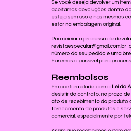
Se você deseja devolver um ite
aceitamos devoluções dentro de
esteja sem uso e nas mesmas co
estar na embalagem original.
Para iniciar o processo de devo
revistaespecular@gmail.com.br
c
número do seu pedido e uma bre
Faremos o possível para processa
Reembolsos
Em conformidade com a
Lei do A
desistir do contrato,
no prazo de 
ato de recebimento do produto 
fornecimento de produtos e serv
comercial, especialmente por tele
Assim que recebermos o item de