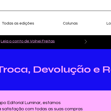
Todas as edições
Colunas
Lo
Leia o conto de Volnei Freitas
e Troca, Devolução e
upo Editorial Luminar, estamos
a satisfação com todas as suas compras