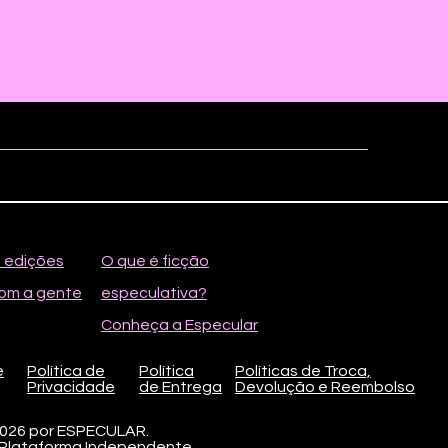
s edições
O que é ficção
om a gente
especulativa?
Conheça a Especular
e
Política de
Política
Políticas de Troca,
Privacidade
de
Entrega
Devolução e Reembolso
2026 por ESPECULAR.
 Plataforma Independente.