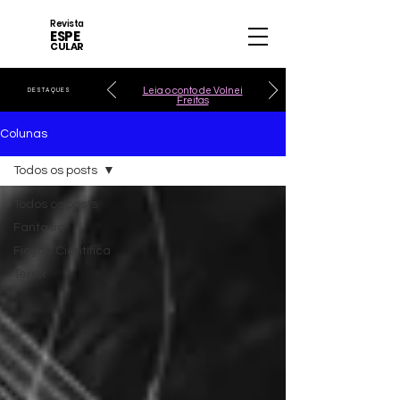
Revista
ESPE
CULAR
Leia o conto de Volnei
DESTAQUES
Freitas
Colunas
Todos os posts
Todos os posts
Fantasia
Ficção Científica
Terror