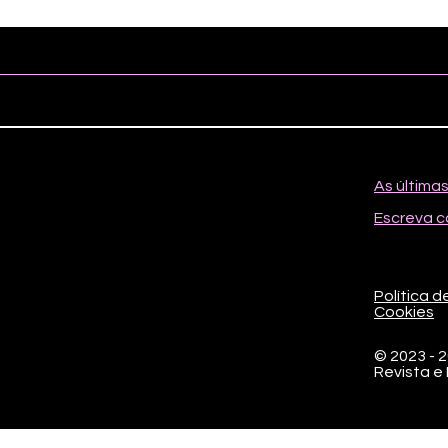
As última
Escreva c
Política d
Cookies
© 2023 - 
Revista e
SMPW Quadr
44.677.05