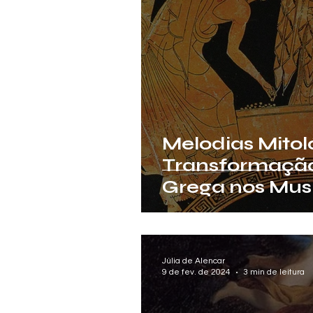
Melodias Mitol
Transformação
Grega nos Musi
Cultura Pop
Júlia de Alencar
9 de fev. de 2024
3 min de leitura