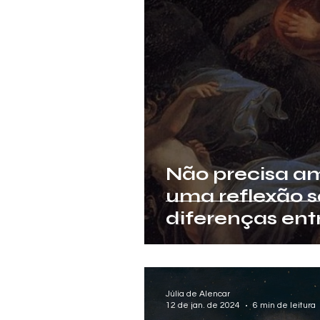
Não precisa am
uma reflexão s
diferenças entr
casamento na 
Júlia de Alencar
12 de jan. de 2024
6 min de leitura