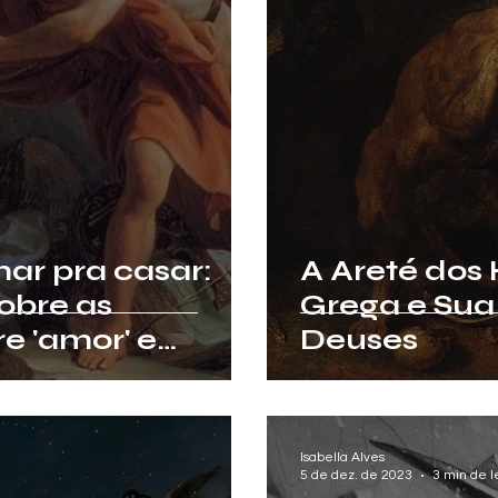
ar pra casar:
A Areté dos 
obre as
Grega e Sua
e 'amor' e
Deuses
Grécia Antiga
Isabella Alves
5 de dez. de 2023
3 min de l