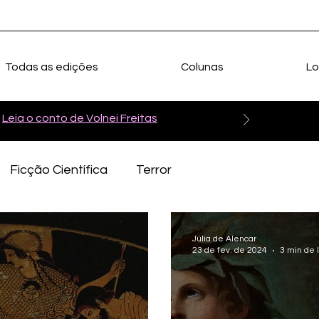
Todas as edições
Colunas
Lo
Leia o conto de Volnei Freitas
Ficção Científica
Terror
Júlia de Alencar
23 de fev. de 2024
3 min de l