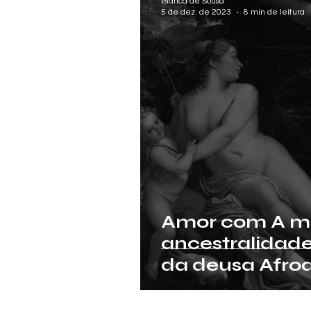
Bianca de Sousa
5 de dez. de 2023
8 min de leitura
Amor com A ma
ancestralidade
da deusa Afrodi
antiga