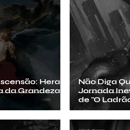
Ascensão: Hera
Não Diga Qu
a da Grandeza
Jornada Ine
de "O Ladrã