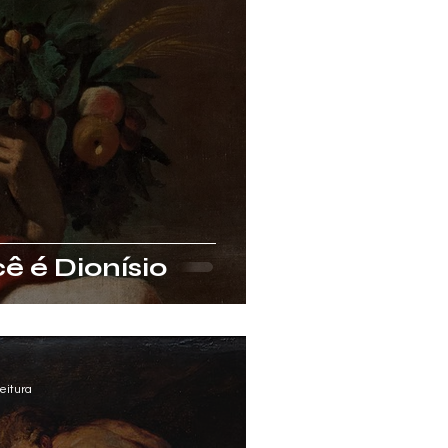
ê é Dionísio
eitura