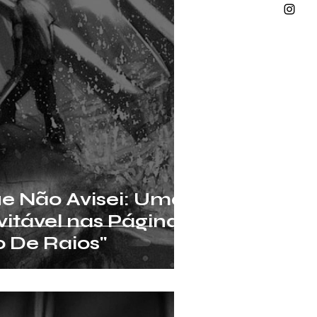
e Não Avisei: Uma
vitável nas Páginas
o De Raios"