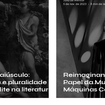
Júlia de Alencar
5 de nov. de 2023
8 min de le
iúsculo:
Reimaginan
 e pluralidade
Papel da Mu
te na literatura
Máquinas C