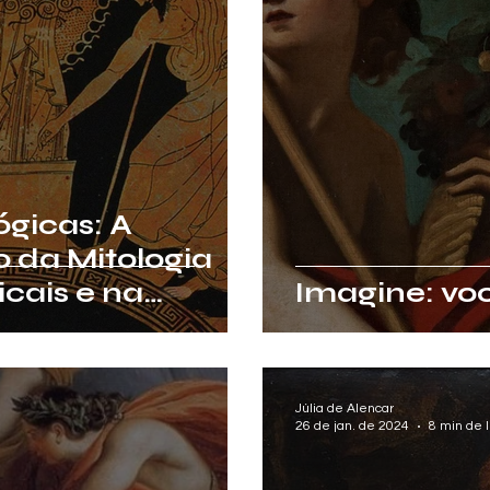
ógicas: A
 da Mitologia
cais e na
Imagine: voc
Júlia de Alencar
26 de jan. de 2024
8 min de l