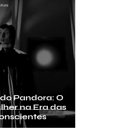
itura
do Pandora: O
lher na Era das
onscientes