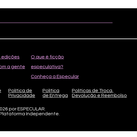
s edições
O que é ficção
om a gente
especulativa?
Conheça a Especular
e
Política de
Política
Políticas de Troca,
Privacidade
de
Entrega
Devolução e Reembolso
2026 por ESPECULAR.
 Plataforma Independente.
a 1, Conj. 5 Lt. 8 - 71.735-105
4/0001-61