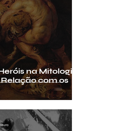
Heróis na Mitologia
 Relação com os
eitura