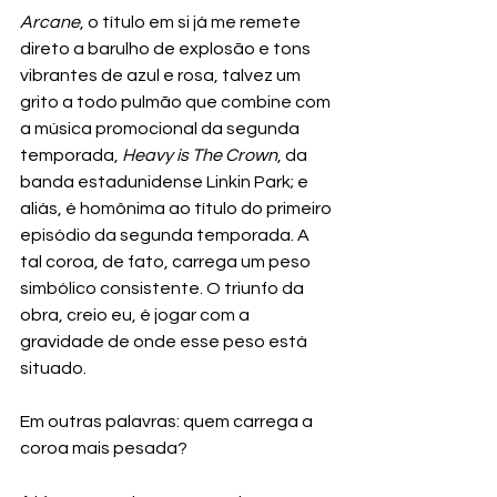
Arcane
, o título em si já me remete 
direto a barulho de explosão e tons 
vibrantes de azul e rosa, talvez um 
grito a todo pulmão que combine com 
a música promocional da segunda 
temporada, 
Heavy is The Crown
, da 
banda estadunidense Linkin Park; e 
aliás, é homônima ao título do primeiro 
episódio da segunda temporada. A 
tal coroa, de fato, carrega um peso 
simbólico consistente. O triunfo da 
obra, creio eu, é jogar com a 
gravidade de onde esse peso está 
situado.
Em outras palavras: quem carrega a 
coroa mais pesada?