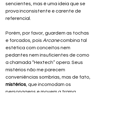
sencientes, mas é uma ideia que se 
prova inconsistente e carente de 
referencial.
Porém, por favor, guardem as tochas 
e forcados, pois 
Arcane
 combina tal 
estética com conceitos nem 
pedantes nem insuficientes de como 
a chamada “Hextech” opera. Seus 
mistérios não me parecem 
conveniências sombrias, mas de fato, 
mistérios
, que incomodam os 
personagens e movem a trama.
Isso é o que eu posso dizer até o 
primeiro ato de Arcane. Vou ficar de 
olho nos próximos capítulos para ver 
se as promessas se concretizam.
Até lá, vou tentar a resistir a 