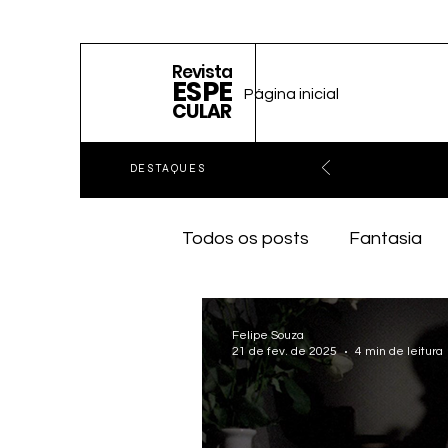
Revista
ESPE
Página inicial
CULAR
DESTAQUES
Todos os posts
Fantasia
Felipe Souza
21 de fev. de 2025
4 min de leitura