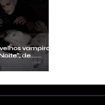
velhos vampiros:
Noite", de
g