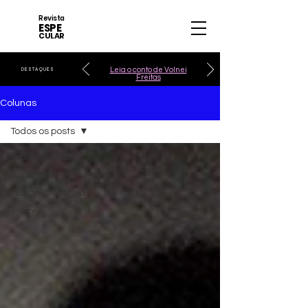
Revista
ESPE
CULAR
Leia o conto de Volnei
DESTAQUES
Freitas
Colunas
Todos os posts
Todos os posts
Fantasia
Ficção Científica
Terror