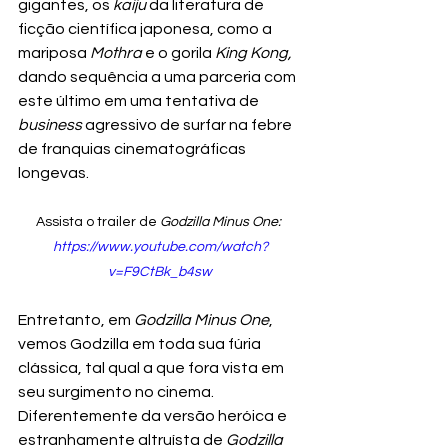
gigantes, os 
kaiju
 da literatura de 
ficção científica japonesa, como a 
mariposa 
Mothra
 e o gorila 
King Kong, 
dando sequência a uma parceria com 
este último em uma tentativa de 
business
 agressivo de surfar na febre 
de franquias cinematográficas 
longevas.
Assista o trailer de 
Godzilla Minus One: 
https://www.youtube.com/watch?
v=F9CtBk_b4sw
Entretanto, em 
Godzilla Minus One
, 
vemos Godzilla em toda sua fúria 
clássica, tal qual a que fora vista em 
seu surgimento no cinema. 
Diferentemente da versão heróica e 
estranhamente altruísta de 
Godzilla 