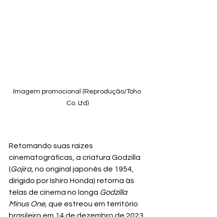
Imagem promocional (Reprodução/Toho 
Co. Ltd)
Retomando suas raízes 
cinematográficas, a criatura Godzilla 
(
Gojira
, no original japonês de 1954, 
dirigido por Ishiro Honda) retorna às 
telas de cinema no longa 
Godzilla 
Minus One, 
que estreou em território 
brasileiro em 14 de dezembro de 2023.