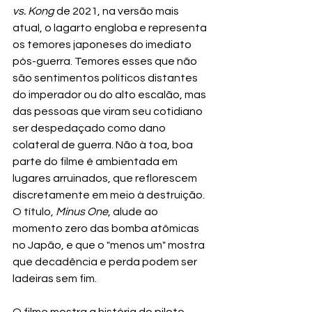
vs. Kong
 de 2021, na versão mais 
atual, o lagarto engloba e representa 
os temores japoneses do imediato 
pós-guerra. Temores esses que não 
são sentimentos políticos distantes 
do imperador ou do alto escalão, mas 
das pessoas que viram seu cotidiano 
ser despedaçado como dano 
colateral de guerra. Não à toa, boa 
parte do filme é ambientada em 
lugares arruinados, que reflorescem 
discretamente em meio à destruição. 
O título, 
Minus One
, alude ao 
momento zero das bomba atômicas 
no Japão, e que o "menos um" mostra 
que decadência e perda podem ser 
ladeiras sem fim. 
O filme mostra a história do piloto-