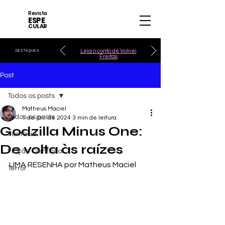
Revista
ESPE
CULAR
Leia o conto de Volnei
DESTAQUES
Freitas
Post
Todos os posts
Matheus Maciel
Todos os posts
1 de jan. de 2024
3 min de leitura
Godzilla Minus One:
Fantasia
De volta às raízes
Ficção Científica
UMA RESENHA por Matheus Maciel
Terror