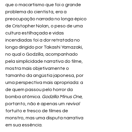
que o macartismo que foi o grande 
problema do cientista, era a 
preocupação narrada no longa épico 
de Cristopher Nolan, o peso de uma 
cultura estilhaçada e vidas 
incendiadas foi a dor retratada no 
longa dirigido por Takashi Yamazaki, 
no qual o Godzilla, acompanhado 
pela simplicidade narrativa do filme, 
mostra mais objetivamente o 
tamanho da angústia japonesa, por 
uma perspectiva mais apropriada: a 
de quem passou pelo horror da 
bomba atômica. 
Godzilla Minus One
, 
portanto, não é apenas um 
revival
fortuito e fresco de filmes de 
monstro, mas uma disputa narrativa 
em sua essência.