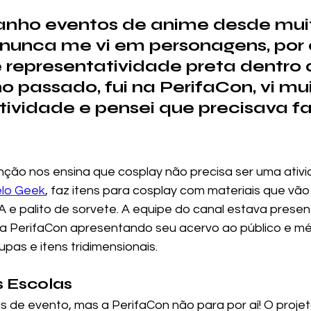
nho eventos de anime desde mui
nunca me vi em personagens, por 
e representatividade preta dentro 
o passado, fui na PerifaCon, vi mui
tividade e pensei que precisava fa
nção nos ensina que cosplay não precisa ser uma ativi
lo Geek
, faz itens para cosplay com materiais que vã
.A e palito de sorvete. A equipe do canal estava prese
da PerifaCon apresentando seu acervo ao público e m
as e itens tridimensionais. 
 Escolas 
s de evento, mas a PerifaCon não para por aí! O proje