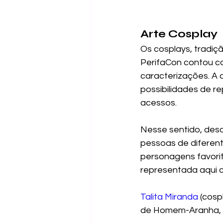
Arte Cosplay 
Os cosplays, tradiç
PerifaCon contou co
caracterizações. A 
possibilidades de r
acessos. 
Nesse sentido, desd
pessoas de diferente
personagens favorit
representada aqui 
Talita Miranda
 (cos
de Homem-Aranha, r