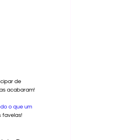
cipar de 
mas acabaram! 
udo o que um 
 favelas!