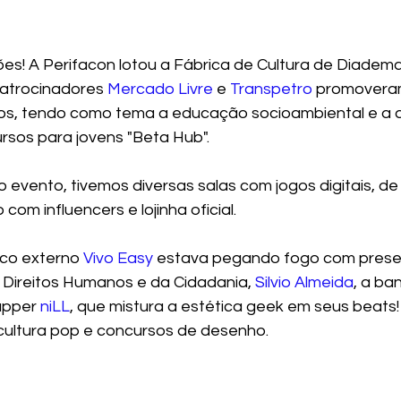
es! A Perifacon lotou a Fábrica de Cultura de Diadema 
patrocinadores 
Mercado Livre
 e 
Transpetro
 promoveram
vos, tendo como tema a educação socioambiental e a
rsos para jovens "Beta Hub". 
 evento, tivemos diversas salas com jogos digitais, de
om influencers e lojinha oficial. 
lco externo 
Vivo Easy
 estava pegando fogo com presenç
 Direitos Humanos e da Cidadania,
 Silvio Almeida
, a ba
apper 
niLL
, que mistura a estética geek em seus beats! 
cultura pop e concursos de desenho. 