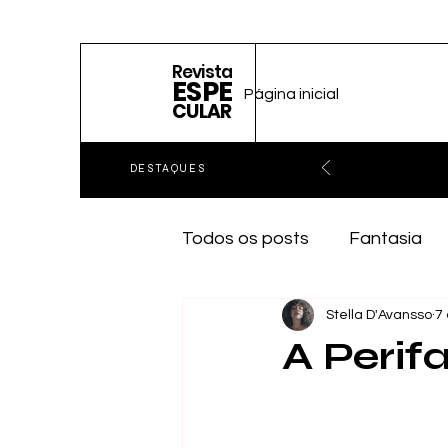
Revista
ESPE
Página inicial
CULAR
DESTAQUES
Todos os posts
Fantasia
Stella D'Avansso
7
A Perif