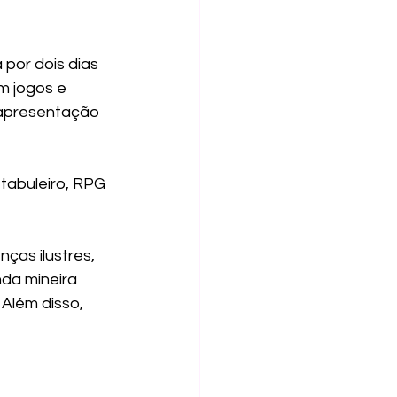
por dois dias 
 jogos e 
 apresentação 
 tabuleiro, RPG 
as ilustres, 
nda mineira 
Além disso, 