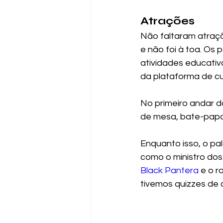
Atrações 
Não faltaram atraçõ
e não foi à toa. Os 
atividades educati
da plataforma de cu
No primeiro andar do
de mesa, bate-papo c
Enquanto isso, o pa
como o ministro dos
Black Pantera
 e o r
tivemos quizzes de 