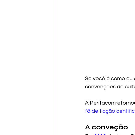
Se você é como eu e
convenções de cultu
A Perifacon retorno
fã de ficção centífi
A conveção