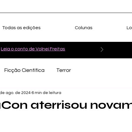
Todas as edições
Colunas
Lo
Leia o conto de Volnei Freitas
Ficção Científica
Terror
 de ago. de 2024
6 min de leitura
aCon aterrisou nova