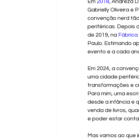
Em
2018
, Andreza D
Gabrielly Oliveira 
convenção nerd tão 
periféricas. Depois
de 2019, na 
Fábrica
Paulo. Estimando ap
evento e a cada ano
Em 2024, a convenç
uma cidade periféri
transformações e cri
Para mim, uma escrit
desde a infância e 
venda de livros, qu
e poder estar conta
Mas vamos ao que in