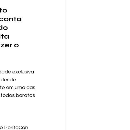
to 
conta 
do 
ta 
zer o 
dade exclusiva 
o desde 
nte em uma das 
étodos baratos 
to PerifaCon 