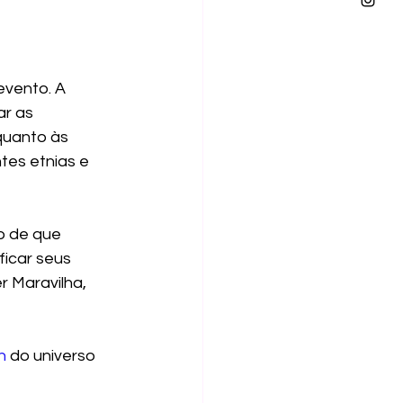
vento. A 
r as 
quanto às 
es etnias e 
o de que 
ficar seus 
 Maravilha, 
n
 do universo 