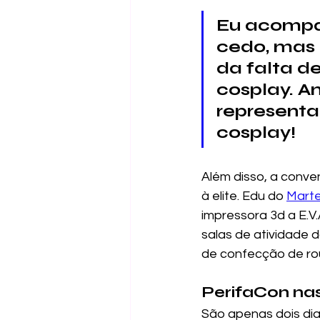
Eu acompa
cedo, mas 
da falta d
cosplay. An
representa
cosplay!
Além disso, a conve
à elite. Edu do 
Marte
impressora 3d a E.V
salas de atividade 
de confecção de roup
PerifaCon nas
São apenas dois dia