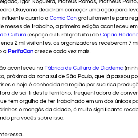
elgado, Igor Nogueira, Mateus Ramos, Matheus Polito, 
e Pedro Okuyama decidiram começar uma ação para lev
influente quanto a 
Comic Con
 gratuitamente para reg
 de meses de trabalho, a primeira edição aconteceu em
 de Cultura
 (espaço cultural gratuito) do 
Capão Redon
enas 2 mil visitantes, os organizadores receberam 7 mi
 a 
PerifaCon
 cresce cada vez mais. 
ão aconteceu na 
Fábrica de Cultura de Diadema
 (min
ca, próxima da zona sul de São Paulo, que já passou po
ses e hoje é conhecida na região por sua rica produção
ora de sci-fi deste território, frequentadora de conve
que tem orgulho de ter trabalhado em um dos únicos p
adrinhos e mangás da cidade, é muito significante rece
ndo pra vocês sobre isso. 
teressa...