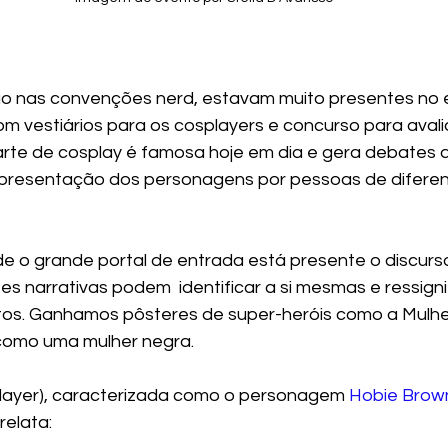
ão nas convenções nerd, estavam muito presentes no e
m vestiários para os cosplayers e concurso para avalia
arte de cosplay é famosa hoje em dia e gera debates 
epresentação dos personagens por pessoas de diferent
e o grande portal de entrada está presente o discurs
s narrativas podem  identificar a si mesmas e ressigni
os. Ganhamos pôsteres de super-heróis como a Mulher
como uma mulher negra. 
player), caracterizada como o personagem 
Hobie Brow
elata: 