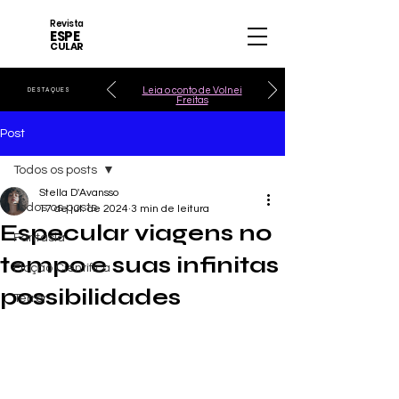
Revista
ESPE
CULAR
Leia o conto de Volnei
DESTAQUES
Freitas
Post
Todos os posts
Stella D'Avansso
Todos os posts
17 de jul. de 2024
3 min de leitura
Especular viagens no
Fantasia
tempo e suas infinitas
Ficção Científica
possibilidades
Terror