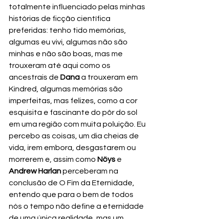
totalmente influenciado pelas minhas 
histórias de ficção científica 
preferidas: tenho tido memórias, 
algumas eu vivi, algumas não são 
minhas e não são boas, mas me 
trouxeram até aqui como os 
ancestrais de 
Dana 
a trouxeram em 
Kindred, algumas memórias são 
imperfeitas, mas felizes, como a cor 
esquisita e fascinante do pôr do sol 
em uma região com muita poluição. Eu 
percebo as coisas, um dia cheias de 
vida, irem embora, desgastarem ou 
morrerem e, assim como 
Nöys
 e 
Andrew Harlan
 perceberam na 
conclusão de O Fim da Eternidade, 
entendo que para o bem de todos 
nós o tempo não define a eternidade 
de uma única realidade, mas um 