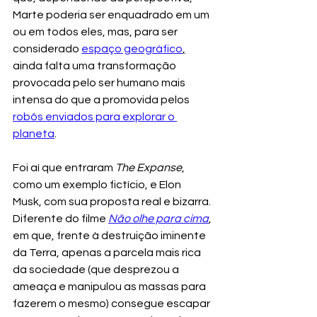
Marte poderia ser enquadrado em um 
ou em todos eles, mas, para ser 
considerado 
espaço geográfico
,
ainda falta uma transformação 
provocada pelo ser humano mais 
intensa do que a promovida pelos 
robôs enviados para explorar o 
planeta
.
Foi aí que entraram 
The Expanse
, 
como um exemplo fictício, e Elon 
Musk, com sua proposta real e bizarra. 
Diferente do filme 
Não olhe para cima
, 
em que, frente à destruição iminente 
da Terra, apenas a parcela mais rica 
da sociedade (que desprezou a 
ameaça e manipulou as massas para 
fazerem o mesmo) consegue escapar 