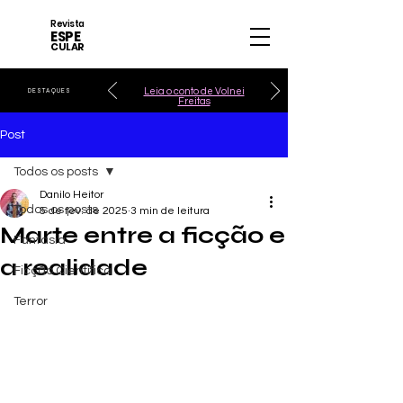
Revista
ESPE
CULAR
Leia o conto de Volnei
DESTAQUES
Freitas
Post
Todos os posts
Danilo Heitor
Todos os posts
5 de fev. de 2025
3 min de leitura
Marte entre a ficção e
Fantasia
a realidade
Ficção Científica
Terror