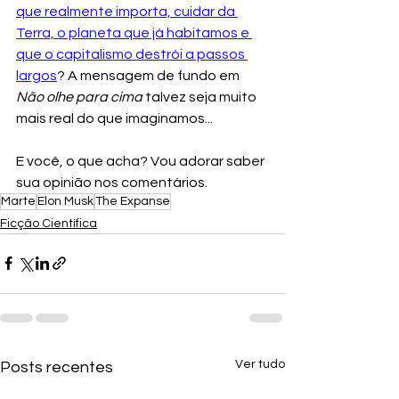
que realmente importa, cuidar da 
Terra, o planeta que já habitamos e 
que o capitalismo destrói a passos 
largos
? A mensagem de fundo em 
Não olhe para cima
 talvez seja muito 
mais real do que imaginamos...
E você, o que acha? Vou adorar saber 
sua opinião nos comentários. 
Marte
Elon Musk
The Expanse
Ficção Científica
Ver tudo
Posts recentes