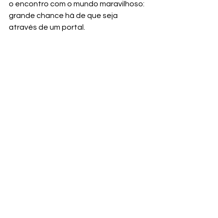
o encontro com o mundo maravilhoso: 
grande chance há de que seja 
através de um portal. 
E agora que você foi tocado pela 
fagulha da investigação simbólica, 
quem sabe não consiga encontrar 
alguma interpretação de um 
momento chave da história que 
ressoe com esse tema tão antigo e 
tão caro à nossa espécie?
 Aviso logo, 
se você decidir passar por essa porta, 
dificilmente conseguirá voltar….
portais na fantasia
simbolismo na literatura fantástica
fantasia de portal
Fantasia