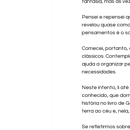
fantasia, mas às vez
Pensei e repensei q
revelou quase como
pensamentos é o s
Comecei, portanto, 
clássicos. Contempl
ajuda a organizar p
necessidades.
Neste intento, li a
conhecido, que dorm
história no livro d
terra ao céu e, nel
Se refletirmos sobr