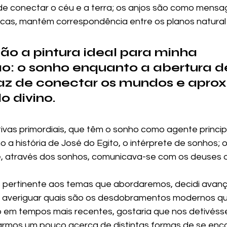
 de conectar o céu e a terra; os anjos são como mensa
icas, mantém correspondência entre os planos natural 
ão a pintura ideal para minha 
o: o sonho enquanto a abertura d
az de conectar os mundos e aprox
 divino.
tivas primordiais, que têm o sonho como agente princip
 a história de José do Egito, o intérprete de sonhos; 
e, através dos sonhos, comunicava-se com os deuses o
 pertinente aos temas que abordaremos, decidi avanç
 averiguar quais são os desdobramentos modernos qu
 em tempos mais recentes, gostaria que nos detivés
rmos um pouco acerca de distintas formas de se enca