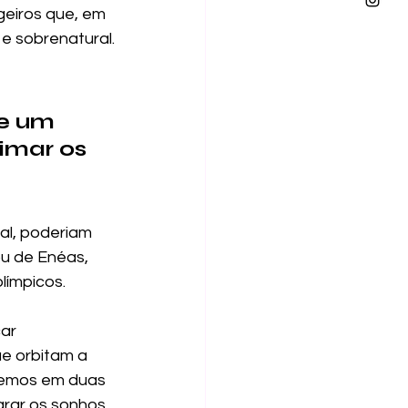
geiros que, em 
e sobrenatural.
e um 
imar os 
al, poderiam 
ou de Enéas, 
límpicos.
ar 
e orbitam a 
semos em duas 
rar os sonhos.