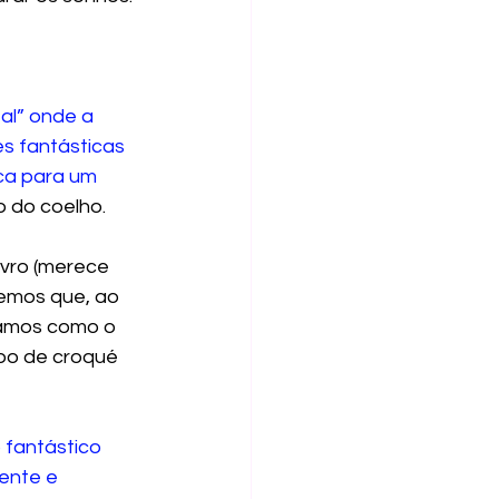
al” onde a 
s fantásticas 
ca para um 
o do coelho.
vro (merece 
emos que, ao 
hamos como o 
po de croqué 
 fantástico 
ente e 