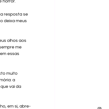
 horror.
 a resposta se 
o deixa meus 
eus olhos aos 
 sempre me 
gem essas 
to muito 
ória: a 
que vai da 
o, em si, abre-