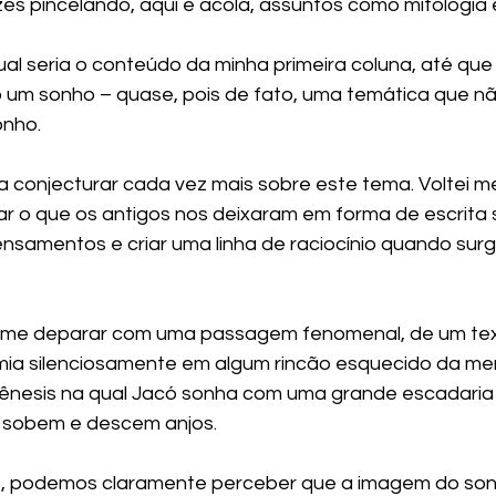
es pincelando, aqui e acolá, assuntos como mitologia e
ual seria o conteúdo da minha primeira coluna, até que
 um sonho – quase, pois de fato, uma temática que nã
onho.
a conjecturar cada vez mais sobre este tema. Voltei m
ar o que os antigos nos deixaram em forma de escrita
ensamentos e criar uma linha de raciocínio quando sur
té me deparar com uma passagem fenomenal, de um tex
ia silenciosamente em algum rincão esquecido da mem
e Gênesis na qual Jacó sonha com uma grande escadaria 
a, sobem e descem anjos.
e, podemos claramente perceber que a imagem do sonh