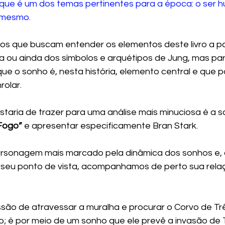
que é um dos temas pertinentes para a época: o ser 
 mesmo.
os que buscam entender os elementos deste livro a par
na ou ainda dos símbolos e arquétipos de Jung, mas pa
que o sonho é, nesta história, elemento central e que po
rolar.
staria de trazer para uma análise mais minuciosa é a 
 Fogo”
 e apresentar especificamente Bran Stark.
personagem mais marcado pela dinâmica dos sonhos e,
b seu ponto de vista, acompanhamos de perto sua rela
são de atravessar a muralha e procurar o Corvo de Tr
; é por meio de um sonho que ele prevê a invasão de 