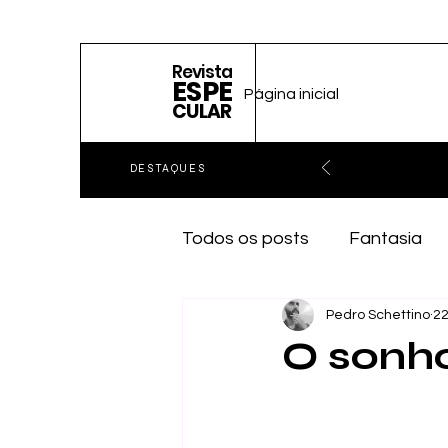
Revista
ESPE
Página inicial
CULAR
DESTAQUES
Todos os posts
Fantasia
Pedro Schettino
22
O sonh