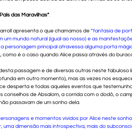
 País das Maravilhas”
.
Carroll apresenta o que chamamos de
 “fantasia de port
 um mundo natural (igual ao nosso) e as manifestaçõe
 personagem principal atravessa alguma porta mági
l
, como é o caso quando Alice passa através do burac
esta passagem e de diversas outras neste fabuloso li
rofunda em outro momento), mas as vezes nos esquec
 Alice desperta e todas aqueles eventos que testemun
os conselhos de Absalom, a corrida com o dodô, o cam
 não passavam de um sonho dela.
personagens e momentos vividos por Alice neste sonho
, uma dimensão mais introspectiva, mais do subconsci