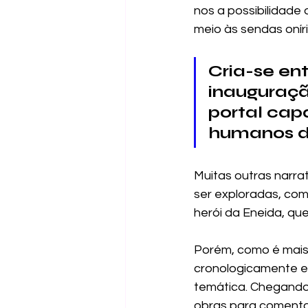
nos a possibilidade
meio às sendas onír
Cria-se ent
inauguraçã
portal cap
humanos do
Muitas outras narra
ser exploradas, como
herói da Eneida, qu
Porém, como é mais
cronologicamente e
temática. Chegando
obras para comenta