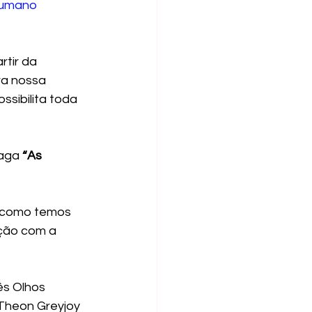
humano 
tir da 
ra nossa 
ssibilita toda 
saga
 “As 
 como temos 
ção com a 
ês Olhos 
Theon Greyjoy 