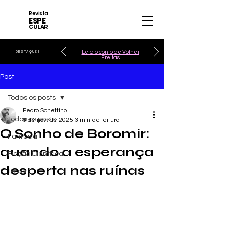
Revista
ESPE
CULAR
Leia o conto de Volnei
DESTAQUES
Freitas
Post
Todos os posts
Pedro Schettino
Todos os posts
3 de nov. de 2025
3 min de leitura
O Sonho de Boromir:
Fantasia
quando a esperança
Ficção Científica
desperta nas ruínas
Terror