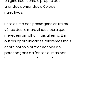
enigmática, como é próprio das 
grandes demandas e épicas 
narrativas.
Esta é uma das passagens entre as 
várias desta maravilhosa obra que 
merecem um olhar mais atento. Em 
outras oportunidades falaremos mais 
sobre estes e outros sonhos de 
personagens da fantasia, mas por 
hoje basta-nos esta cena. Lembrem-
se sempre de ouvir e lembrar das 
mensagens que receberem em 
sonhos, quem sabe um novo bom 
presságio pode estar sendo 
revelado?
O Senhor dos Anéis
sonhos na literatura
O Sonho de Boromir
Fantasia