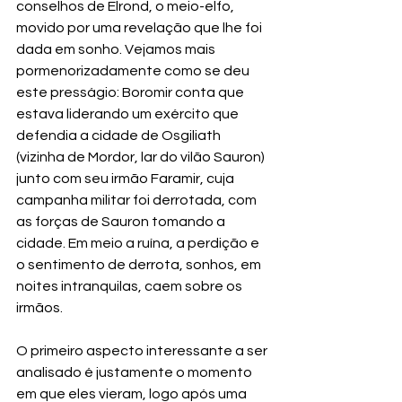
conselhos de Elrond, o meio-elfo, 
movido por uma revelação que lhe foi 
dada em sonho. Vejamos mais 
pormenorizadamente como se deu 
este presságio: Boromir conta que 
estava liderando um exército que 
defendia a cidade de Osgiliath 
(vizinha de Mordor, lar do vilão Sauron) 
junto com seu irmão Faramir, cuja 
campanha militar foi derrotada, com 
as forças de Sauron tomando a 
cidade. Em meio a ruína, a perdição e 
o sentimento de derrota, sonhos, em 
noites intranquilas, caem sobre os 
irmãos.
O primeiro aspecto interessante a ser 
analisado é justamente o momento 
em que eles vieram, logo após uma 