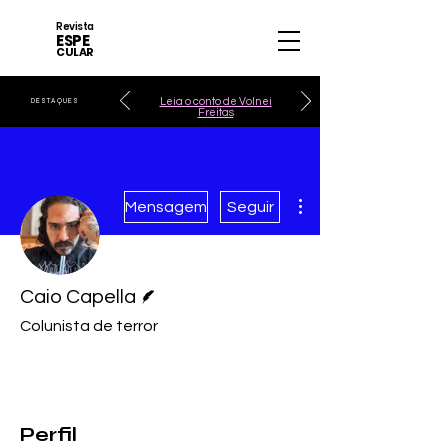
Revista
ESPE
CULAR
Leia o conto de Volnei
DESTAQUES
Freitas
Mais ações
Mensagem
Seguir
Escritor
Caio Capella
Colunista de terror
Perfil