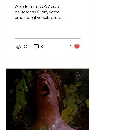
experiência
O texto analisa O Corvo,
sensorial
de James O’Barr, como
uma narrativa sobre luto e
fragmentada em "O
memória fragmentada.
Corvo"
Entre violência, lirismo e
simbolismo gótico,
acompanha Eric Draven
em sua travessia entre
38
0
1
dor, vingança e
aceitação.